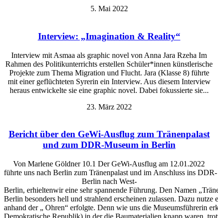
5. Mai 2022
Interview: „Imagination & Reality“
Interview mit Asmaa als graphic novel von Anna Jara Rzeha Im
Rahmen des Politikunterrichts erstellen Schüler*innen künstlerische
Projekte zum Thema Migration und Flucht. Jara (Klasse 8) führte
mit einer geflüchteten Syrerin ein Interview. Aus diesem Interview
heraus entwickelte sie eine graphic novel. Dabei fokussierte sie...
23. März 2022
Bericht über den GeWi-Ausflug zum Tränenpalast
und zum DDR-Museum in Berlin
Von Marlene Göldner 10.1 Der GeWi-Ausflug am 12.01.2022
führte uns nach Berlin zum Tränenpalast und im Anschluss ins DDR-
Berlin nach West-
Berlin, erhieltenwir eine sehr spannende Führung. Den Namen „Tränen
Berlin besonders hell und strahlend erscheinen zulassen. Dazu nutze
anhand der „ Ohren“ erfolgte. Denn wie uns die Museumsführerin erk
Demokratische Republik),in der die Baumaterialien knapp waren, trot