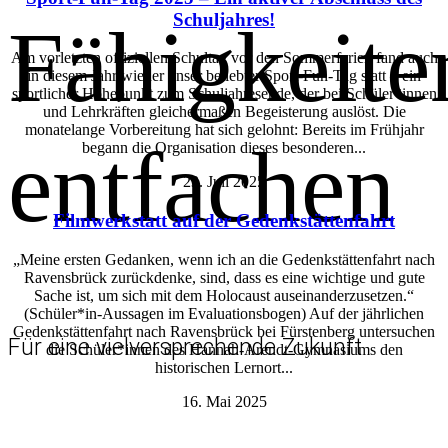
Schuljahres!
Fähigkeite
Am vorletzten offiziellen Schultag vor den Sommerferien fand auch
in diesem Jahr wieder unser beliebter Sport-Fun-Tag statt – ein
sportlicher Höhepunkt zum Schuljahresende, der bei Schüler*innen
und Lehrkräften gleichermaßen Begeisterung auslöst. Die
monatelange Vorbereitung hat sich gelohnt: Bereits im Frühjahr
entfachen
begann die Organisation dieses besonderen...
23. Juli 2025
Filmwerkstatt auf der Gedenkstättenfahrt
„Meine ersten Gedanken, wenn ich an die Gedenkstättenfahrt nach
Ravensbrück zurückdenke, sind, dass es eine wichtige und gute
Sache ist, um sich mit dem Holocaust auseinanderzusetzen.“
(Schüler*in-Aussagen im Evaluationsbogen) Auf der jährlichen
Gedenkstättenfahrt nach Ravensbrück bei Fürstenberg untersuchen
Für eine vielversprechende Zukunft
die Schüler*innen des Hannah-Arendt-Gymnasiums den
historischen Lernort...
16. Mai 2025