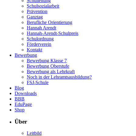
Schulleitung
Schulsozialarbeit
Prävention
Ganztag
Berufliche Orientierung
Hannah Arendt
Hannah-Arendt-Schulpreis
Schulordnung
Förderverein
Kontakt
Bewerbung
Bewerbung Klasse 7
Bewerbung Oberstufe
Bewerbung als Lehrkraft
Noch in der Lehramtsausbildung?
FSJ-Schule
Blog
Downloads
BBB
EduPage
Shop
Über
Leitbild