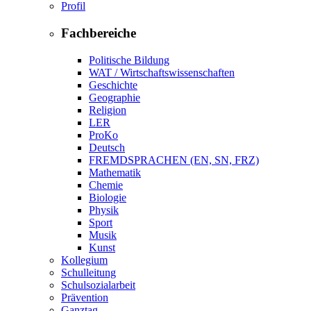
Profil
Fachbereiche
Politische Bildung
WAT / Wirtschaftswissenschaften
Geschichte
Geographie
Religion
LER
ProKo
Deutsch
FREMDSPRACHEN (EN, SN, FRZ)
Mathematik
Chemie
Biologie
Physik
Sport
Musik
Kunst
Kollegium
Schulleitung
Schulsozialarbeit
Prävention
Ganztag