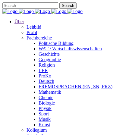
Über
Leitbild
Profil
Fachbereiche
Politische Bildung
WAT / Wirtschaftswissenschaften
Geschichte
Geographie
Religion
LER
ProKo
Deutsch
FREMDSPRACHEN (EN, SN, FRZ)
Mathematik
Chemie
Biologie
Physik
Sport
Musik
Kunst
Kollegium