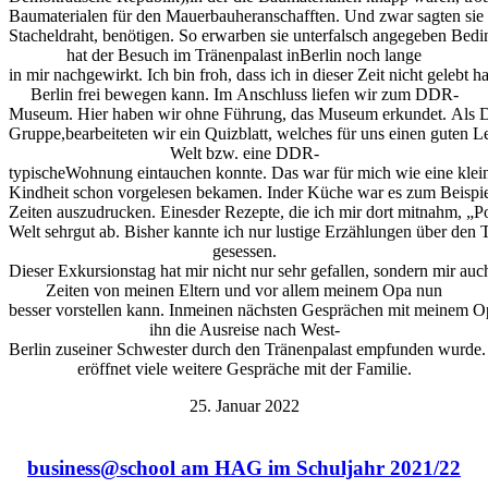
Baumaterialen für den Mauerbauheranschafften. Und zwar sagten sie 
Stacheldraht, benötigen. So erwarben sie unterfalsch angegeben Bed
hat der Besuch im Tränenpalast inBerlin noch lange
in mir nachgewirkt. Ich bin froh, dass ich in dieser Zeit nicht gelebt
Berlin frei bewegen kann. Im Anschluss liefen wir zum DDR-
Museum. Hier haben wir ohne Führung, das Museum erkundet. Als D
Gruppe,bearbeiteten wir ein Quizblatt, welches für uns einen guten L
Welt bzw. eine DDR-
typischeWohnung eintauchen konnte. Das war für mich wie eine kleine
Kindheit schon vorgelesen bekamen. Inder Küche war es zum Beispi
Zeiten auszudrucken. Einesder Rezepte, die ich mir dort mitnahm, „P
Welt sehrgut ab. Bisher kannte ich nur lustige Erzählungen über den 
gesessen.
Dieser Exkursionstag hat mir nicht nur sehr gefallen, sondern mir au
Zeiten von meinen Eltern und vor allem meinem Opa nun
besser vorstellen kann. Inmeinen nächsten Gesprächen mit meinem Op
ihn die Ausreise nach West-
Berlin zuseiner Schwester durch den Tränenpalast empfunden wurde. 
eröffnet viele weitere Gespräche mit der Familie.
25. Januar 2022
business@school am HAG im Schuljahr 2021/22