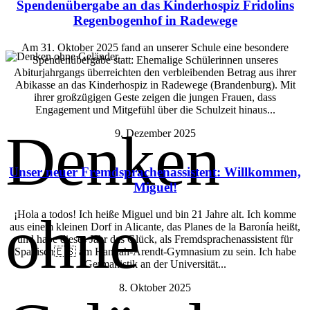
Spendenübergabe an das Kinderhospiz Fridolins
Regenbogenhof in Radewege
Am 31. Oktober 2025 fand an unserer Schule eine besondere
Spendenübergabe statt: Ehemalige Schülerinnen unseres
Abiturjahrgangs überreichten den verbleibenden Betrag aus ihrer
Abikasse an das Kinderhospiz in Radewege (Brandenburg). Mit
ihrer großzügigen Geste zeigen die jungen Frauen, dass
Engagement und Mitgefühl über die Schulzeit hinaus...
Denken
9. Dezember 2025
Unser neuer Fremdsprachenassistent: Willkommen,
Miguel!
ohne
¡Hola a todos! Ich heiße Miguel und bin 21 Jahre alt. Ich komme
aus einem kleinen Dorf in Alicante, das Planes de la Baronía heißt,
und habe dieses Jahr das Glück, als Fremdsprachenassistent für
Spanisch🇪🇸 am Hannah-Arendt-Gymnasium zu sein. Ich habe
Germanistik an der Universität...
8. Oktober 2025