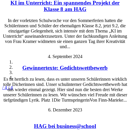
KI im Unterricht: Ein spannendes Projekt der
Klasse 8 am HAG
In der vorletzten Schulwoche vor den Sommerferien hatten die
Schülerinnen und Schüler der ehemaligen Klasse 8.2, jetzt 9.2, die
einzigartige Gelegenheit, sich intensiv mit dem Thema „KI im
Unterricht“ auseinanderzusetzen. Unter der fachkundigen Anleitung
von Frau Kramer widmeten sie einen ganzen Tag ihrer Kreativität
und...
4. September 2024
Gewinnertexte: Gedichtswettbewerb
Es ist herrlich zu lesen, dass es unter unseren Schülerinnen wirklich
tolle Dicherinnen sind. Unser schulinterner Gedichtswettbewerb hat
/ 4
/ 4
das wieder einmal gezeigt. Hier sind nun die besten drei Werke
unserer Schülerinnen zu lesen. Wir wünschen viel Freude mit dieser
tiefgründigen Lyrik. Platz 1Die TurmspringerinVon Finn-Marieke...
6. Dezember 2023
HAG bei business@school