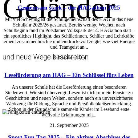
Geländer
Gemeinsam stark – der HAGathon 2025
Mit viel Schwung ist die Schulgemeinschaft des HAG in das neue
Schuljahr 2025/26 gestartet. Bereits wenige Wochen nach
Schulbeginn fand im Potsdamer Volkspark der 4. HAGathon statt –
ein sportliches Highlight, das Schülerinnen, Schüler und Lehrkräfte
erneut zusammenbrachte und eindrucksvoll zeigte, wie viel Energie
und Teamgeist an...
und neue Wege beschreiten
2. Oktober 2025
Leseförderung am HAG – Ein Schlüssel fürs Leben
An unserer Schule hat die Leseförderung einen besonderen
Stellenwert. Wir sind überzeugt: Lesen ist nicht nur ein Fenster zu
Geschichten und neuen Welten, sondern auch ein unverzichtbares
Werkzeug für Bildung, Sprache und Persönlichkeitsentwicklung.
Schon in der Grundschule sammeln Kinder im Leseband erste
wertvolle Erfahrungen mit...
21. September 2025
Sport-Fun-Tag 2025 – Ein aktiver Abschluss des