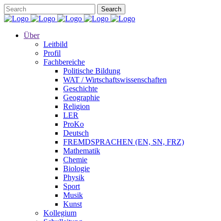
Über
Leitbild
Profil
Fachbereiche
Politische Bildung
WAT / Wirtschaftswissenschaften
Geschichte
Geographie
Religion
LER
ProKo
Deutsch
FREMDSPRACHEN (EN, SN, FRZ)
Mathematik
Chemie
Biologie
Physik
Sport
Musik
Kunst
Kollegium