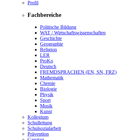
Profil
Fachbereiche
Politische Bildung
WAT / Wirtschaftswissenschaften
Geschichte
Geographie
Religion
LER
ProKo
Deutsch
FREMDSPRACHEN (EN, SN, FRZ)
Mathematik
Chemie
Biologie
Physik
Sport
Musik
Kunst
Kollegium
Schulleitung
Schulsozialarbeit
Prävention
Ganztag