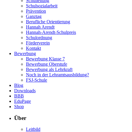
Schulleitung
Schulsozialarbeit
Prävention
Ganztag
Berufliche Orientierung
Hannah Arendt
Hannah-Arendt-Schulpreis
Schulordnung
Förderverein
Kontakt
Bewerbung
Bewerbung Klasse 7
Bewerbung Oberstufe
Bewerbung als Lehrkraft
Noch in der Lehramtsausbildung?
FSJ-Schule
Blog
Downloads
BBB
EduPage
Shop
Über
Leitbild