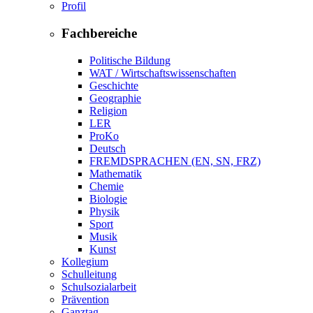
Profil
Fachbereiche
Politische Bildung
WAT / Wirtschaftswissenschaften
Geschichte
Geographie
Religion
LER
ProKo
Deutsch
FREMDSPRACHEN (EN, SN, FRZ)
Mathematik
Chemie
Biologie
Physik
Sport
Musik
Kunst
Kollegium
Schulleitung
Schulsozialarbeit
Prävention
Ganztag