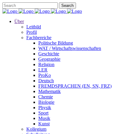
Über
Leitbild
Profil
Fachbereiche
Politische Bildung
WAT / Wirtschaftswissenschaften
Geschichte
Geographie
Religion
LER
ProKo
Deutsch
FREMDSPRACHEN (EN, SN, FRZ)
Mathematik
Chemie
Biologie
Physik
Sport
Musik
Kunst
Kollegium