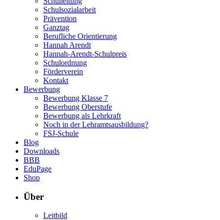
Schulleitung
Schulsozialarbeit
Prävention
Ganztag
Berufliche Orientierung
Hannah Arendt
Hannah-Arendt-Schulpreis
Schulordnung
Förderverein
Kontakt
Bewerbung
Bewerbung Klasse 7
Bewerbung Oberstufe
Bewerbung als Lehrkraft
Noch in der Lehramtsausbildung?
FSJ-Schule
Blog
Downloads
BBB
EduPage
Shop
Über
Leitbild