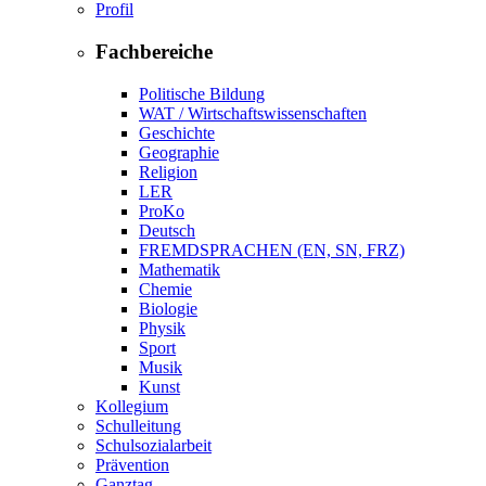
Profil
Fachbereiche
Politische Bildung
WAT / Wirtschaftswissenschaften
Geschichte
Geographie
Religion
LER
ProKo
Deutsch
FREMDSPRACHEN (EN, SN, FRZ)
Mathematik
Chemie
Biologie
Physik
Sport
Musik
Kunst
Kollegium
Schulleitung
Schulsozialarbeit
Prävention
Ganztag