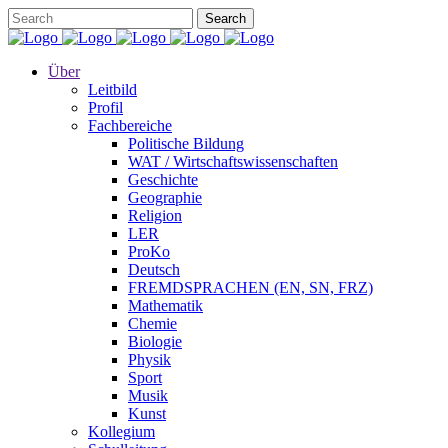
Über
Leitbild
Profil
Fachbereiche
Politische Bildung
WAT / Wirtschaftswissenschaften
Geschichte
Geographie
Religion
LER
ProKo
Deutsch
FREMDSPRACHEN (EN, SN, FRZ)
Mathematik
Chemie
Biologie
Physik
Sport
Musik
Kunst
Kollegium