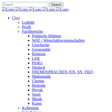
Über
Leitbild
Profil
Fachbereiche
Politische Bildung
WAT / Wirtschaftswissenschaften
Geschichte
Geographie
Religion
LER
ProKo
Deutsch
FREMDSPRACHEN (EN, SN, FRZ)
Mathematik
Chemie
Biologie
Physik
Sport
Musik
Kunst
Kollegium