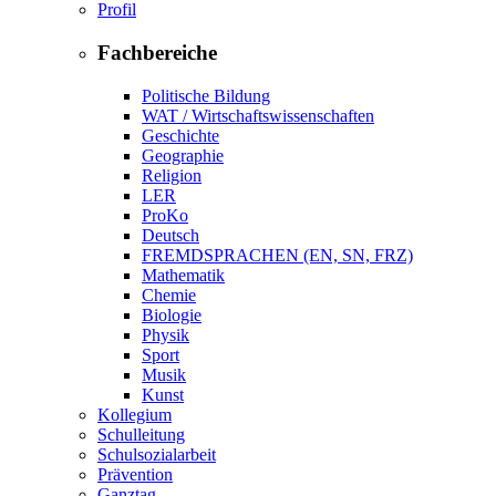
Profil
Fachbereiche
Politische Bildung
WAT / Wirtschaftswissenschaften
Geschichte
Geographie
Religion
LER
ProKo
Deutsch
FREMDSPRACHEN (EN, SN, FRZ)
Mathematik
Chemie
Biologie
Physik
Sport
Musik
Kunst
Kollegium
Schulleitung
Schulsozialarbeit
Prävention
Ganztag