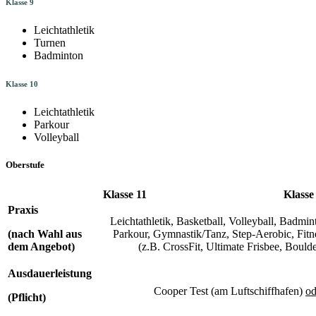
Klasse 9
Leichtathletik
Turnen
Badminton
Klasse 10
Leichtathletik
Parkour
Volleyball
Oberstufe
Klasse 11
Klasse
Praxis
Leichtathletik, Basketball, Volleyball, Badmin
(nach Wahl aus
Parkour, Gymnastik/Tanz, Step-Aerobic, Fit
dem Angebot)
(z.B. CrossFit, Ultimate Frisbee, Boulde
Ausdauerleistung
Cooper Test (am Luftschiffhafen)
od
(Pflicht)