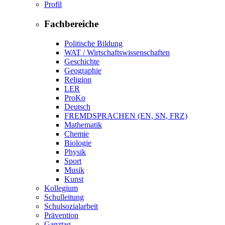
Profil
Fachbereiche
Politische Bildung
WAT / Wirtschaftswissenschaften
Geschichte
Geographie
Religion
LER
ProKo
Deutsch
FREMDSPRACHEN (EN, SN, FRZ)
Mathematik
Chemie
Biologie
Physik
Sport
Musik
Kunst
Kollegium
Schulleitung
Schulsozialarbeit
Prävention
Ganztag