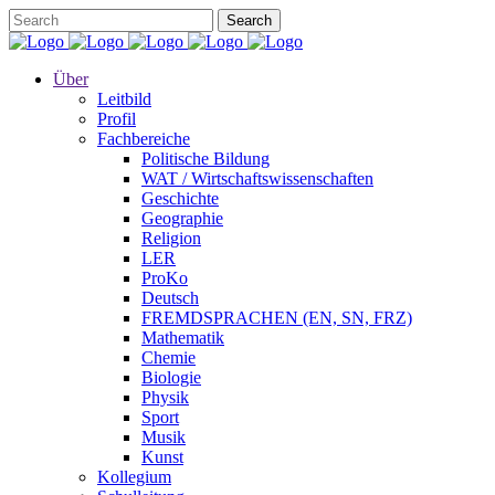
Über
Leitbild
Profil
Fachbereiche
Politische Bildung
WAT / Wirtschaftswissenschaften
Geschichte
Geographie
Religion
LER
ProKo
Deutsch
FREMDSPRACHEN (EN, SN, FRZ)
Mathematik
Chemie
Biologie
Physik
Sport
Musik
Kunst
Kollegium