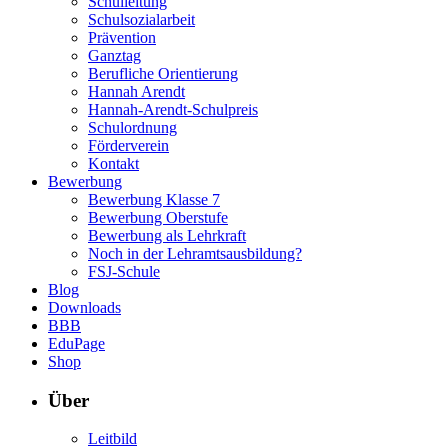
Schulleitung
Schulsozialarbeit
Prävention
Ganztag
Berufliche Orientierung
Hannah Arendt
Hannah-Arendt-Schulpreis
Schulordnung
Förderverein
Kontakt
Bewerbung
Bewerbung Klasse 7
Bewerbung Oberstufe
Bewerbung als Lehrkraft
Noch in der Lehramtsausbildung?
FSJ-Schule
Blog
Downloads
BBB
EduPage
Shop
Über
Leitbild