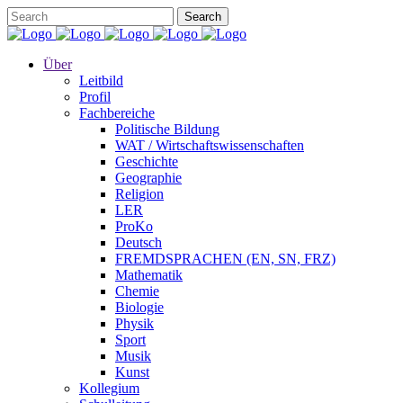
Über
Leitbild
Profil
Fachbereiche
Politische Bildung
WAT / Wirtschaftswissenschaften
Geschichte
Geographie
Religion
LER
ProKo
Deutsch
FREMDSPRACHEN (EN, SN, FRZ)
Mathematik
Chemie
Biologie
Physik
Sport
Musik
Kunst
Kollegium