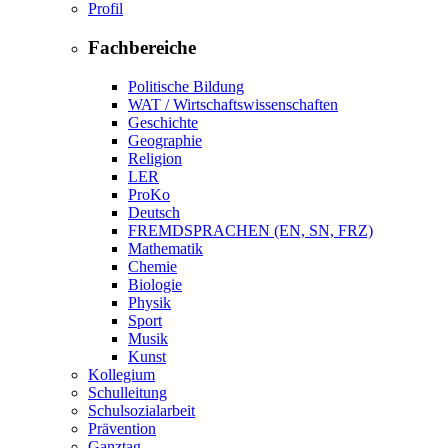
Profil
Fachbereiche
Politische Bildung
WAT / Wirtschaftswissenschaften
Geschichte
Geographie
Religion
LER
ProKo
Deutsch
FREMDSPRACHEN (EN, SN, FRZ)
Mathematik
Chemie
Biologie
Physik
Sport
Musik
Kunst
Kollegium
Schulleitung
Schulsozialarbeit
Prävention
Ganztag