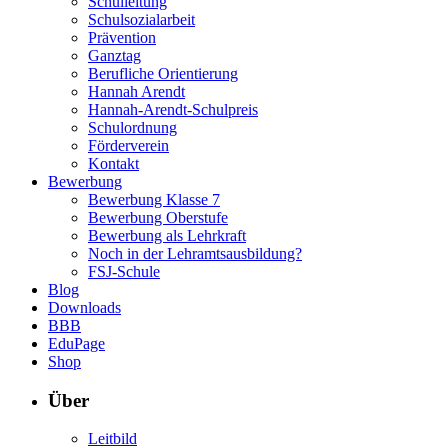
Schulleitung
Schulsozialarbeit
Prävention
Ganztag
Berufliche Orientierung
Hannah Arendt
Hannah-Arendt-Schulpreis
Schulordnung
Förderverein
Kontakt
Bewerbung
Bewerbung Klasse 7
Bewerbung Oberstufe
Bewerbung als Lehrkraft
Noch in der Lehramtsausbildung?
FSJ-Schule
Blog
Downloads
BBB
EduPage
Shop
Über
Leitbild