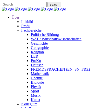
Über
Leitbild
Profil
Fachbereiche
Politische Bildung
WAT / Wirtschaftswissenschaften
Geschichte
Geographie
Religion
LER
ProKo
Deutsch
FREMDSPRACHEN (EN, SN, FRZ)
Mathematik
Chemie
Biologie
Physik
Sport
Musik
Kunst
Kollegium