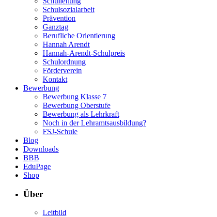
Schulleitung
Schulsozialarbeit
Prävention
Ganztag
Berufliche Orientierung
Hannah Arendt
Hannah-Arendt-Schulpreis
Schulordnung
Förderverein
Kontakt
Bewerbung
Bewerbung Klasse 7
Bewerbung Oberstufe
Bewerbung als Lehrkraft
Noch in der Lehramtsausbildung?
FSJ-Schule
Blog
Downloads
BBB
EduPage
Shop
Über
Leitbild