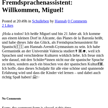
Fremdsprachenassistent:
Willkommen, Miguel!
Posted at 20:49h
in
Schulleben
by
Hannah
0 Comments
2
Likes
¡Hola a todos! Ich heiße Miguel und bin 21 Jahre alt. Ich komme
aus einem kleinen Dorf in Alicante, das Planes de la Baronía heißt,
und habe dieses Jahr das Glück, als Fremdsprachenassistent für
Spanisch🇪🇸 am Hannah-Arendt-Gymnasium zu sein. Ich habe
Germanistik an der Universität Valencia studiert👨🏽‍🎓, weil ich
Sprachen und verschiedene Kulturen wirklich liebe. Ich freue mich
sehr darauf, mit den Schüler*innen nicht nur die spanische Sprache
zu teilen, sondern auch ein bisschen von der spanischen Kultur💃🏽.
Ich hoffe, dass dieses Schuljahr für alle eine schöne und spannende
Erfahrung wird und dass die Kinder viel lernen – und dabei auch
richtig Spaß haben! 🤗✨
No Comments
Sorry, the comment form is closed at this time.