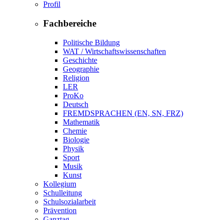
Profil
Fachbereiche
Politische Bildung
WAT / Wirtschaftswissenschaften
Geschichte
Geographie
Religion
LER
ProKo
Deutsch
FREMDSPRACHEN (EN, SN, FRZ)
Mathematik
Chemie
Biologie
Physik
Sport
Musik
Kunst
Kollegium
Schulleitung
Schulsozialarbeit
Prävention
Ganztag