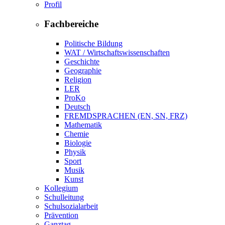
Profil
Fachbereiche
Politische Bildung
WAT / Wirtschaftswissenschaften
Geschichte
Geographie
Religion
LER
ProKo
Deutsch
FREMDSPRACHEN (EN, SN, FRZ)
Mathematik
Chemie
Biologie
Physik
Sport
Musik
Kunst
Kollegium
Schulleitung
Schulsozialarbeit
Prävention
Ganztag