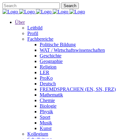
Über
Leitbild
Profil
Fachbereiche
Politische Bildung
WAT / Wirtschaftswissenschaften
Geschichte
Geographie
Religion
LER
ProKo
Deutsch
FREMDSPRACHEN (EN, SN, FRZ)
Mathematik
Chemie
Biologie
Physik
Sport
Musik
Kunst
Kollegium