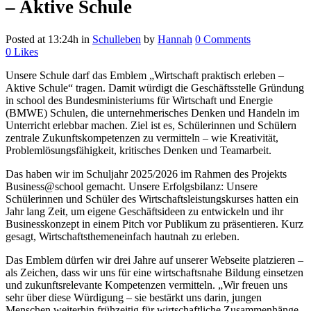
– Aktive Schule
Posted at 13:24h
in
Schulleben
by
Hannah
0 Comments
0
Likes
Unsere Schule darf das Emblem „Wirtschaft praktisch erleben –
Aktive Schule“ tragen. Damit würdigt die Geschäftsstelle Gründung
in school des Bundesministeriums für Wirtschaft und Energie
(BMWE) Schulen, die unternehmerisches Denken und Handeln im
Unterricht erlebbar machen. Ziel ist es, Schülerinnen und Schülern
zentrale Zukunftskompetenzen zu vermitteln – wie Kreativität,
Problemlösungsfähigkeit, kritisches Denken und Teamarbeit.
Das haben wir im Schuljahr 2025/2026 im Rahmen des Projekts
Business@school gemacht. Unsere Erfolgsbilanz: Unsere
Schülerinnen und Schüler des Wirtschaftsleistungskurses hatten ein
Jahr lang Zeit, um eigene Geschäftsideen zu entwickeln und ihr
Businesskonzept in einem Pitch vor Publikum zu präsentieren. Kurz
gesagt, Wirtschaftsthemeneinfach hautnah zu erleben.
Das Emblem dürfen wir drei Jahre auf unserer Webseite platzieren –
als Zeichen, dass wir uns für eine wirtschaftsnahe Bildung einsetzen
und zukunftsrelevante Kompetenzen vermitteln. „Wir freuen uns
sehr über diese Würdigung – sie bestärkt uns darin, jungen
Menschen weiterhin frühzeitig für wirtschaftliche Zusammenhänge