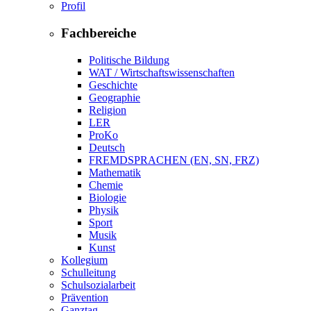
Profil
Fachbereiche
Politische Bildung
WAT / Wirtschaftswissenschaften
Geschichte
Geographie
Religion
LER
ProKo
Deutsch
FREMDSPRACHEN (EN, SN, FRZ)
Mathematik
Chemie
Biologie
Physik
Sport
Musik
Kunst
Kollegium
Schulleitung
Schulsozialarbeit
Prävention
Ganztag