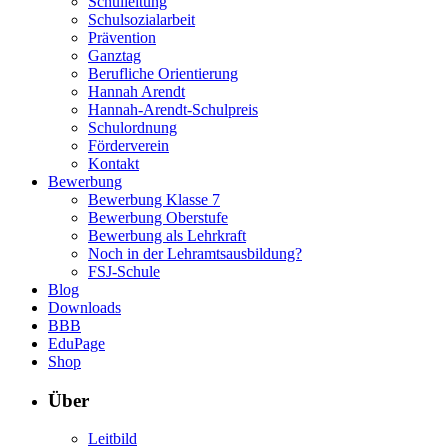
Schulleitung
Schulsozialarbeit
Prävention
Ganztag
Berufliche Orientierung
Hannah Arendt
Hannah-Arendt-Schulpreis
Schulordnung
Förderverein
Kontakt
Bewerbung
Bewerbung Klasse 7
Bewerbung Oberstufe
Bewerbung als Lehrkraft
Noch in der Lehramtsausbildung?
FSJ-Schule
Blog
Downloads
BBB
EduPage
Shop
Über
Leitbild