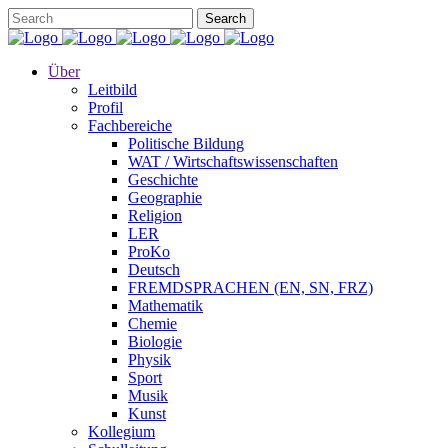
Über
Leitbild
Profil
Fachbereiche
Politische Bildung
WAT / Wirtschaftswissenschaften
Geschichte
Geographie
Religion
LER
ProKo
Deutsch
FREMDSPRACHEN (EN, SN, FRZ)
Mathematik
Chemie
Biologie
Physik
Sport
Musik
Kunst
Kollegium