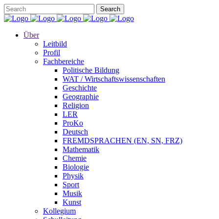
Über
Leitbild
Profil
Fachbereiche
Politische Bildung
WAT / Wirtschaftswissenschaften
Geschichte
Geographie
Religion
LER
ProKo
Deutsch
FREMDSPRACHEN (EN, SN, FRZ)
Mathematik
Chemie
Biologie
Physik
Sport
Musik
Kunst
Kollegium