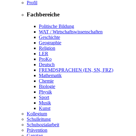
Profil
Fachbereiche
Politische Bildung
WAT / Wirtschaftswissenschaften
Geschichte
Geographie
Religion
LER
ProKo
Deutsch
FREMDSPRACHEN (EN, SN, FRZ)
Mathematik
Chemie
Biologie
Physik
Sport
Musik
Kunst
Kollegium
Schulleitung
Schulsozialarbeit
Prävention
Ganztag