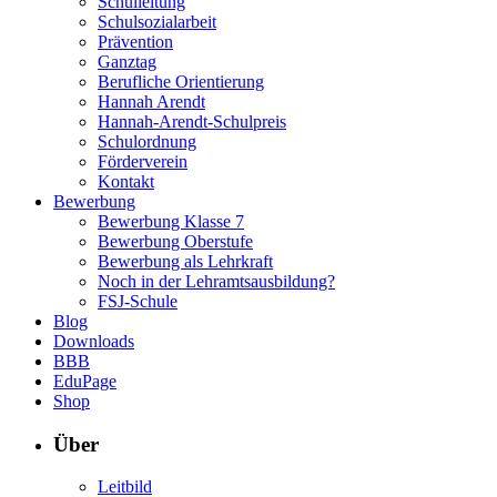
Schulleitung
Schulsozialarbeit
Prävention
Ganztag
Berufliche Orientierung
Hannah Arendt
Hannah-Arendt-Schulpreis
Schulordnung
Förderverein
Kontakt
Bewerbung
Bewerbung Klasse 7
Bewerbung Oberstufe
Bewerbung als Lehrkraft
Noch in der Lehramtsausbildung?
FSJ-Schule
Blog
Downloads
BBB
EduPage
Shop
Über
Leitbild