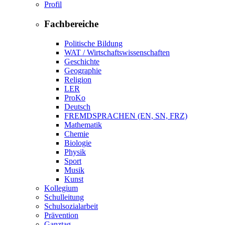
Profil
Fachbereiche
Politische Bildung
WAT / Wirtschaftswissenschaften
Geschichte
Geographie
Religion
LER
ProKo
Deutsch
FREMDSPRACHEN (EN, SN, FRZ)
Mathematik
Chemie
Biologie
Physik
Sport
Musik
Kunst
Kollegium
Schulleitung
Schulsozialarbeit
Prävention
Ganztag