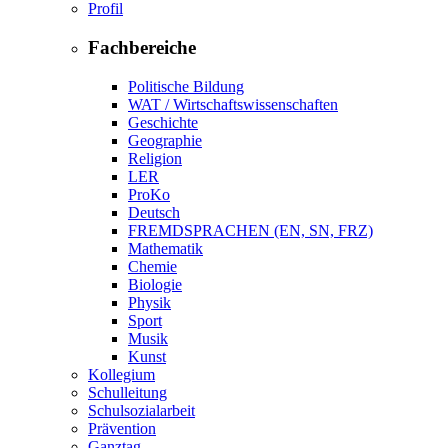
Profil
Fachbereiche
Politische Bildung
WAT / Wirtschaftswissenschaften
Geschichte
Geographie
Religion
LER
ProKo
Deutsch
FREMDSPRACHEN (EN, SN, FRZ)
Mathematik
Chemie
Biologie
Physik
Sport
Musik
Kunst
Kollegium
Schulleitung
Schulsozialarbeit
Prävention
Ganztag