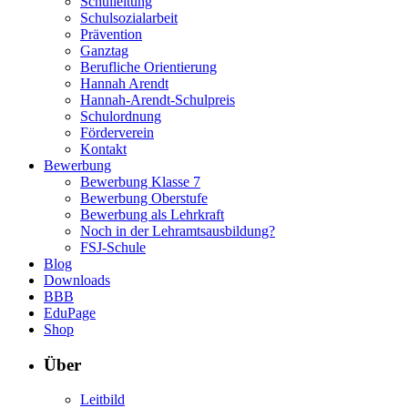
Schulleitung
Schulsozialarbeit
Prävention
Ganztag
Berufliche Orientierung
Hannah Arendt
Hannah-Arendt-Schulpreis
Schulordnung
Förderverein
Kontakt
Bewerbung
Bewerbung Klasse 7
Bewerbung Oberstufe
Bewerbung als Lehrkraft
Noch in der Lehramtsausbildung?
FSJ-Schule
Blog
Downloads
BBB
EduPage
Shop
Über
Leitbild