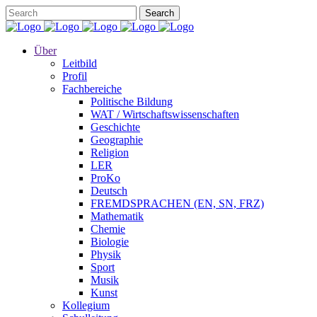
Über
Leitbild
Profil
Fachbereiche
Politische Bildung
WAT / Wirtschaftswissenschaften
Geschichte
Geographie
Religion
LER
ProKo
Deutsch
FREMDSPRACHEN (EN, SN, FRZ)
Mathematik
Chemie
Biologie
Physik
Sport
Musik
Kunst
Kollegium