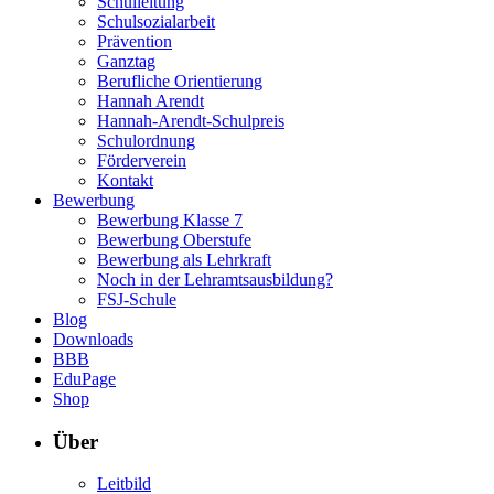
Schulleitung
Schulsozialarbeit
Prävention
Ganztag
Berufliche Orientierung
Hannah Arendt
Hannah-Arendt-Schulpreis
Schulordnung
Förderverein
Kontakt
Bewerbung
Bewerbung Klasse 7
Bewerbung Oberstufe
Bewerbung als Lehrkraft
Noch in der Lehramtsausbildung?
FSJ-Schule
Blog
Downloads
BBB
EduPage
Shop
Über
Leitbild