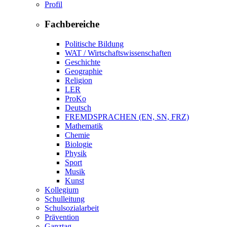
Profil
Fachbereiche
Politische Bildung
WAT / Wirtschaftswissenschaften
Geschichte
Geographie
Religion
LER
ProKo
Deutsch
FREMDSPRACHEN (EN, SN, FRZ)
Mathematik
Chemie
Biologie
Physik
Sport
Musik
Kunst
Kollegium
Schulleitung
Schulsozialarbeit
Prävention
Ganztag