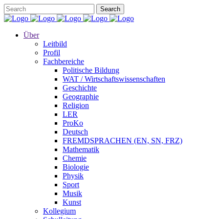
Über
Leitbild
Profil
Fachbereiche
Politische Bildung
WAT / Wirtschaftswissenschaften
Geschichte
Geographie
Religion
LER
ProKo
Deutsch
FREMDSPRACHEN (EN, SN, FRZ)
Mathematik
Chemie
Biologie
Physik
Sport
Musik
Kunst
Kollegium