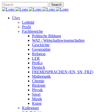
Über
Leitbild
Profil
Fachbereiche
Politische Bildung
WAT / Wirtschaftswissenschaften
Geschichte
Geographie
Religion
LER
ProKo
Deutsch
FREMDSPRACHEN (EN, SN, FRZ)
Mathematik
Chemie
Biologie
Physik
Sport
Musik
Kunst
Kollegium