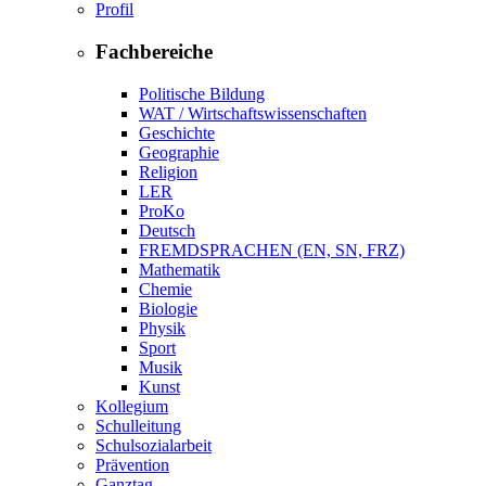
Profil
Fachbereiche
Politische Bildung
WAT / Wirtschaftswissenschaften
Geschichte
Geographie
Religion
LER
ProKo
Deutsch
FREMDSPRACHEN (EN, SN, FRZ)
Mathematik
Chemie
Biologie
Physik
Sport
Musik
Kunst
Kollegium
Schulleitung
Schulsozialarbeit
Prävention
Ganztag