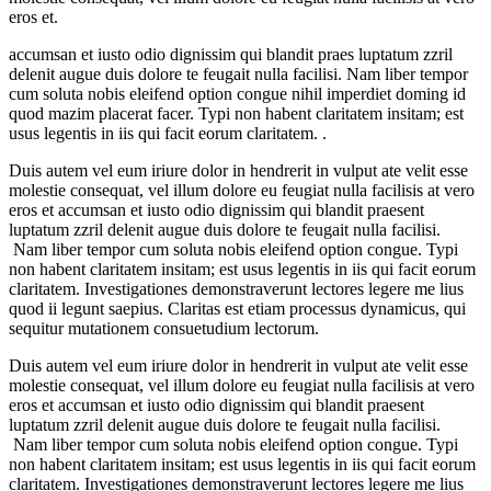
eros et.
accumsan et iusto odio dignissim qui blandit praes luptatum zzril
delenit augue duis dolore te feugait nulla facilisi. Nam liber tempor
cum soluta nobis eleifend option congue nihil imperdiet doming id
quod mazim placerat facer. Typi non habent claritatem insitam; est
usus legentis in iis qui facit eorum claritatem. .
Duis autem vel eum iriure dolor in hendrerit in vulput ate velit esse
molestie consequat, vel illum dolore eu feugiat nulla facilisis at vero
eros et accumsan et iusto odio dignissim qui blandit praesent
luptatum zzril delenit augue duis dolore te feugait nulla facilisi.
Nam liber tempor cum soluta nobis eleifend option congue. Typi
non habent claritatem insitam; est usus legentis in iis qui facit eorum
claritatem. Investigationes demonstraverunt lectores legere me lius
quod ii legunt saepius. Claritas est etiam processus dynamicus, qui
sequitur mutationem consuetudium lectorum.
Duis autem vel eum iriure dolor in hendrerit in vulput ate velit esse
molestie consequat, vel illum dolore eu feugiat nulla facilisis at vero
eros et accumsan et iusto odio dignissim qui blandit praesent
luptatum zzril delenit augue duis dolore te feugait nulla facilisi.
Nam liber tempor cum soluta nobis eleifend option congue. Typi
non habent claritatem insitam; est usus legentis in iis qui facit eorum
claritatem. Investigationes demonstraverunt lectores legere me lius