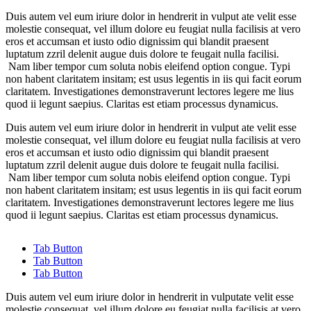
Duis autem vel eum iriure dolor in hendrerit in vulput ate velit esse
molestie consequat, vel illum dolore eu feugiat nulla facilisis at vero
eros et accumsan et iusto odio dignissim qui blandit praesent
luptatum zzril delenit augue duis dolore te feugait nulla facilisi.
Nam liber tempor cum soluta nobis eleifend option congue. Typi
non habent claritatem insitam; est usus legentis in iis qui facit eorum
claritatem. Investigationes demonstraverunt lectores legere me lius
quod ii legunt saepius. Claritas est etiam processus dynamicus.
Duis autem vel eum iriure dolor in hendrerit in vulput ate velit esse
molestie consequat, vel illum dolore eu feugiat nulla facilisis at vero
eros et accumsan et iusto odio dignissim qui blandit praesent
luptatum zzril delenit augue duis dolore te feugait nulla facilisi.
Nam liber tempor cum soluta nobis eleifend option congue. Typi
non habent claritatem insitam; est usus legentis in iis qui facit eorum
claritatem. Investigationes demonstraverunt lectores legere me lius
quod ii legunt saepius. Claritas est etiam processus dynamicus.
Tab Button
Tab Button
Tab Button
Duis autem vel eum iriure dolor in hendrerit in vulputate velit esse
molestie consequat, vel illum dolore eu feugiat nulla facilisis at vero