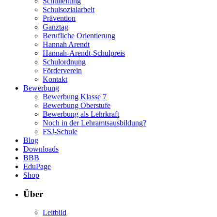
Schulleitung
Schulsozialarbeit
Prävention
Ganztag
Berufliche Orientierung
Hannah Arendt
Hannah-Arendt-Schulpreis
Schulordnung
Förderverein
Kontakt
Bewerbung
Bewerbung Klasse 7
Bewerbung Oberstufe
Bewerbung als Lehrkraft
Noch in der Lehramtsausbildung?
FSJ-Schule
Blog
Downloads
BBB
EduPage
Shop
Über
Leitbild