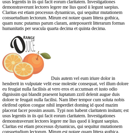
usus legentis in iis qui facit eorum claritatem. Investigationes
demonstraverunt lectores legere me lius quod ii legunt saepius.
Claritas est etiam processus dynamicus, qui sequitur mutationem
consuetudium lectorum. Mirum est notare quam littera gothica,
quam nunc putamus parum claram, anteposuerit litterarum formas
humanitatis per seacula quarta decima et quinta decima.
Duis autem vel eum iriure dolor in
hendrerit in vulputate velit esse molestie consequat, vel illum dolore
eu feugiat nulla facilisis at vero eros et accumsan et iusto odio
dignissim qui blandit praesent luptatum zzril delenit augue duis
dolore te feugait nulla facilisi. Nam liber tempor cum soluta nobis
eleifend option congue nihil imperdiet doming id quod mazim
placerat facer possim assum. Typi non habent claritatem insitam; est
usus legentis in iis qui facit eorum claritatem. Investigationes
demonstraverunt lectores legere me lius quod ii legunt saepius.
Claritas est etiam processus dynamicus, qui sequitur mutationem
consuetudium lectorum. Mirum est notare quam littera gothica,