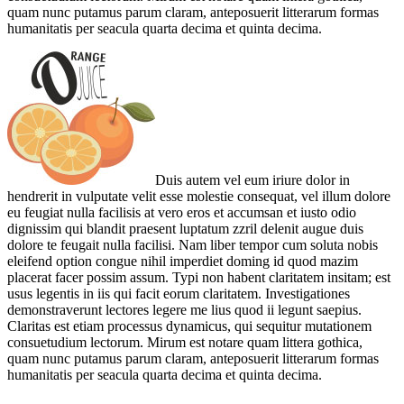
quam nunc putamus parum claram, anteposuerit litterarum formas
humanitatis per seacula quarta decima et quinta decima.
Duis autem vel eum iriure dolor in
hendrerit in vulputate velit esse molestie consequat, vel illum dolore
eu feugiat nulla facilisis at vero eros et accumsan et iusto odio
dignissim qui blandit praesent luptatum zzril delenit augue duis
dolore te feugait nulla facilisi. Nam liber tempor cum soluta nobis
eleifend option congue nihil imperdiet doming id quod mazim
placerat facer possim assum. Typi non habent claritatem insitam; est
usus legentis in iis qui facit eorum claritatem. Investigationes
demonstraverunt lectores legere me lius quod ii legunt saepius.
Claritas est etiam processus dynamicus, qui sequitur mutationem
consuetudium lectorum. Mirum est notare quam littera gothica,
quam nunc putamus parum claram, anteposuerit litterarum formas
humanitatis per seacula quarta decima et quinta decima.