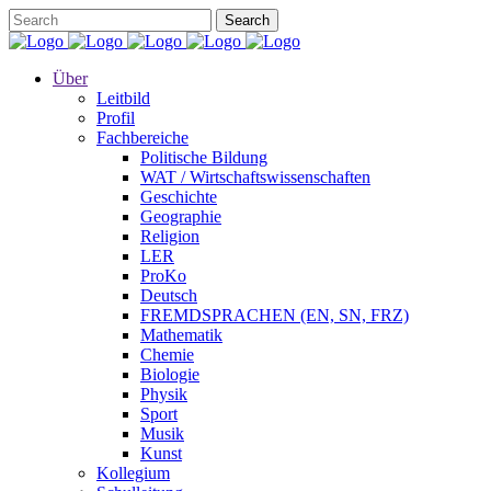
Über
Leitbild
Profil
Fachbereiche
Politische Bildung
WAT / Wirtschaftswissenschaften
Geschichte
Geographie
Religion
LER
ProKo
Deutsch
FREMDSPRACHEN (EN, SN, FRZ)
Mathematik
Chemie
Biologie
Physik
Sport
Musik
Kunst
Kollegium