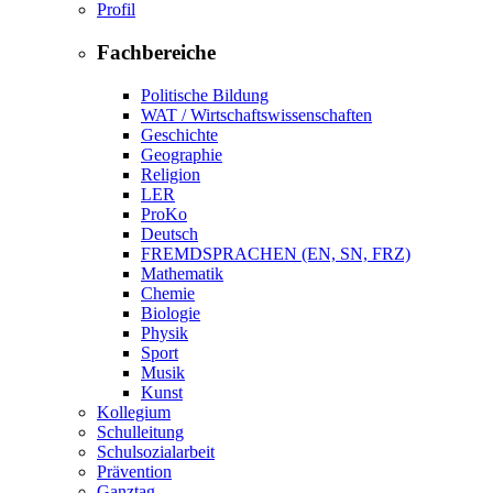
Profil
Fachbereiche
Politische Bildung
WAT / Wirtschaftswissenschaften
Geschichte
Geographie
Religion
LER
ProKo
Deutsch
FREMDSPRACHEN (EN, SN, FRZ)
Mathematik
Chemie
Biologie
Physik
Sport
Musik
Kunst
Kollegium
Schulleitung
Schulsozialarbeit
Prävention
Ganztag