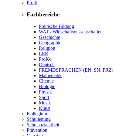
Profil
Fachbereiche
Politische Bildung
WAT / Wirtschaftswissenschaften
Geschichte
Geographie
Religion
LER
ProKo
Deutsch
FREMDSPRACHEN (EN, SN, FRZ)
Mathematik
Chemie
Biologie
Physik
Sport
Musik
Kunst
Kollegium
Schulleitung
Schulsozialarbeit
Prävention
Ganztag