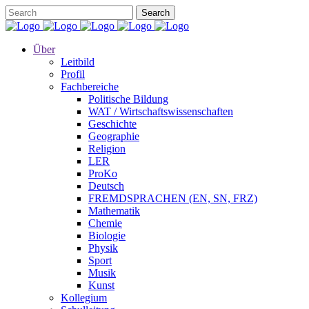
Über
Leitbild
Profil
Fachbereiche
Politische Bildung
WAT / Wirtschaftswissenschaften
Geschichte
Geographie
Religion
LER
ProKo
Deutsch
FREMDSPRACHEN (EN, SN, FRZ)
Mathematik
Chemie
Biologie
Physik
Sport
Musik
Kunst
Kollegium