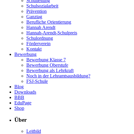
Schulleitung
Schulsozialarbeit
Prävention
Ganztag
Berufliche Orientierung
Hannah Arendt
Hannah-Arendt-Schulpreis
Schulordnung
Förderverein
Kontakt
Bewerbung
Bewerbung Klasse 7
Bewerbung Oberstufe
Bewerbung als Lehrkraft
Noch in der Lehramtsausbildung?
FSJ-Schule
Blog
Downloads
BBB
EduPage
Shop
Über
Leitbild