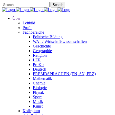
Über
Leitbild
Profil
Fachbereiche
Politische Bildung
WAT / Wirtschaftswissenschaften
Geschichte
Geographie
Religion
LER
ProKo
Deutsch
FREMDSPRACHEN (EN, SN, FRZ)
Mathematik
Chemie
Biologie
Physik
Sport
Musik
Kunst
Kollegium