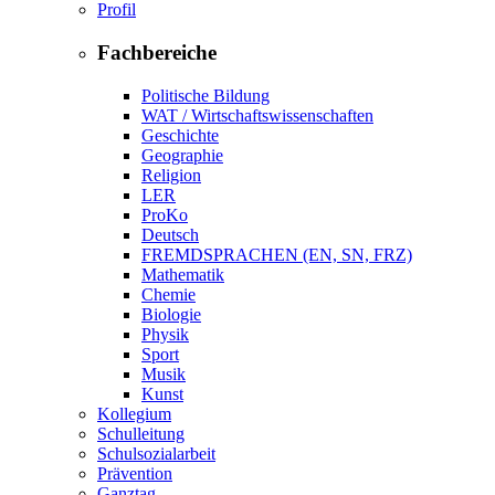
Profil
Fachbereiche
Politische Bildung
WAT / Wirtschaftswissenschaften
Geschichte
Geographie
Religion
LER
ProKo
Deutsch
FREMDSPRACHEN (EN, SN, FRZ)
Mathematik
Chemie
Biologie
Physik
Sport
Musik
Kunst
Kollegium
Schulleitung
Schulsozialarbeit
Prävention
Ganztag