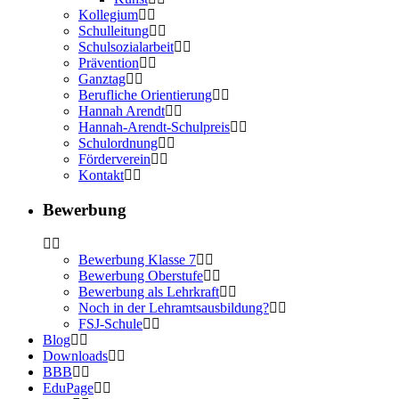
Kollegium
Schulleitung
Schulsozialarbeit
Prävention
Ganztag
Berufliche Orientierung
Hannah Arendt
Hannah-Arendt-Schulpreis
Schulordnung
Förderverein
Kontakt
Bewerbung
Bewerbung Klasse 7
Bewerbung Oberstufe
Bewerbung als Lehrkraft
Noch in der Lehramtsausbildung?
FSJ-Schule
Blog
Downloads
BBB
EduPage