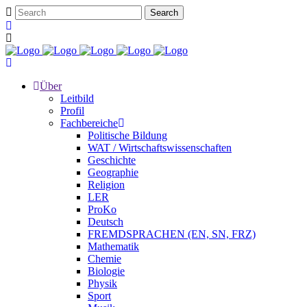
Über
Leitbild
Profil
Fachbereiche
Politische Bildung
WAT / Wirtschaftswissenschaften
Geschichte
Geographie
Religion
LER
ProKo
Deutsch
FREMDSPRACHEN (EN, SN, FRZ)
Mathematik
Chemie
Biologie
Physik
Sport