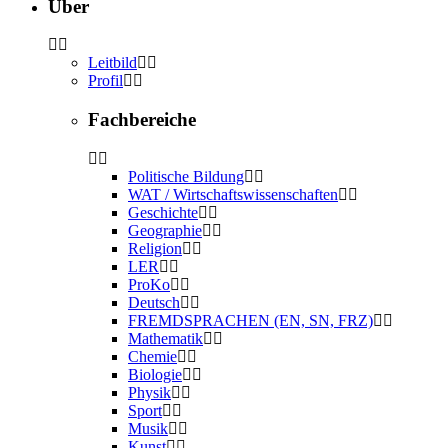
Über
Leitbild
Profil
Fachbereiche
Politische Bildung
WAT / Wirtschaftswissenschaften
Geschichte
Geographie
Religion
LER
ProKo
Deutsch
FREMDSPRACHEN (EN, SN, FRZ)
Mathematik
Chemie
Biologie
Physik
Sport
Musik
Kunst