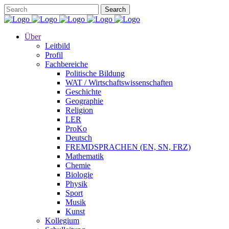
Über
Leitbild
Profil
Fachbereiche
Politische Bildung
WAT / Wirtschaftswissenschaften
Geschichte
Geographie
Religion
LER
ProKo
Deutsch
FREMDSPRACHEN (EN, SN, FRZ)
Mathematik
Chemie
Biologie
Physik
Sport
Musik
Kunst
Kollegium