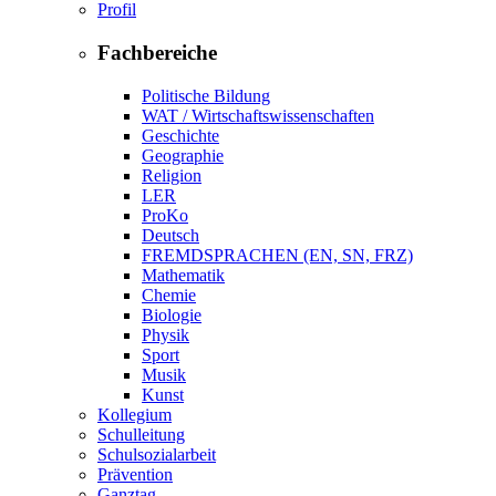
Profil
Fachbereiche
Politische Bildung
WAT / Wirtschaftswissenschaften
Geschichte
Geographie
Religion
LER
ProKo
Deutsch
FREMDSPRACHEN (EN, SN, FRZ)
Mathematik
Chemie
Biologie
Physik
Sport
Musik
Kunst
Kollegium
Schulleitung
Schulsozialarbeit
Prävention
Ganztag