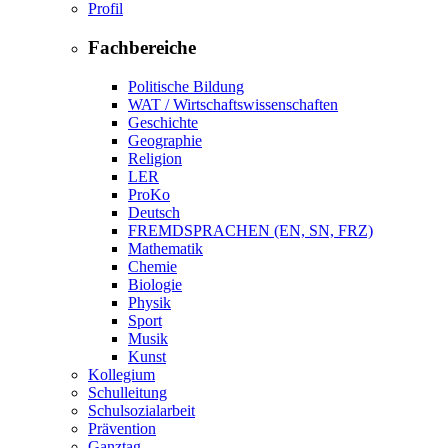
Profil
Fachbereiche
Politische Bildung
WAT / Wirtschaftswissenschaften
Geschichte
Geographie
Religion
LER
ProKo
Deutsch
FREMDSPRACHEN (EN, SN, FRZ)
Mathematik
Chemie
Biologie
Physik
Sport
Musik
Kunst
Kollegium
Schulleitung
Schulsozialarbeit
Prävention
Ganztag