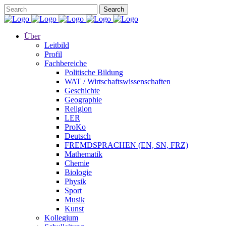
Über
Leitbild
Profil
Fachbereiche
Politische Bildung
WAT / Wirtschaftswissenschaften
Geschichte
Geographie
Religion
LER
ProKo
Deutsch
FREMDSPRACHEN (EN, SN, FRZ)
Mathematik
Chemie
Biologie
Physik
Sport
Musik
Kunst
Kollegium