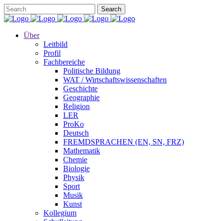
Über
Leitbild
Profil
Fachbereiche
Politische Bildung
WAT / Wirtschaftswissenschaften
Geschichte
Geographie
Religion
LER
ProKo
Deutsch
FREMDSPRACHEN (EN, SN, FRZ)
Mathematik
Chemie
Biologie
Physik
Sport
Musik
Kunst
Kollegium