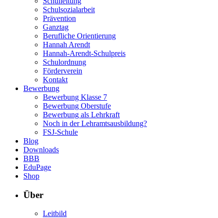
Schulleitung
Schulsozialarbeit
Prävention
Ganztag
Berufliche Orientierung
Hannah Arendt
Hannah-Arendt-Schulpreis
Schulordnung
Förderverein
Kontakt
Bewerbung
Bewerbung Klasse 7
Bewerbung Oberstufe
Bewerbung als Lehrkraft
Noch in der Lehramtsausbildung?
FSJ-Schule
Blog
Downloads
BBB
EduPage
Shop
Über
Leitbild