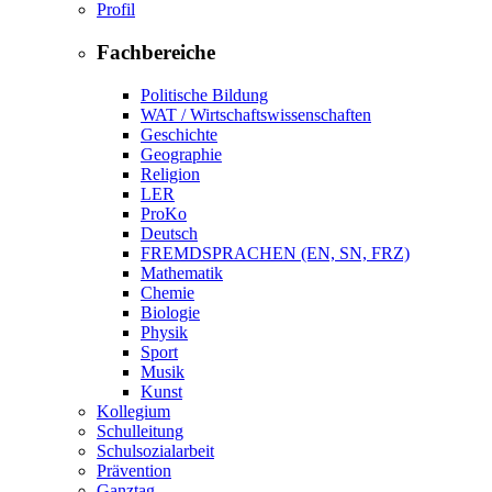
Profil
Fachbereiche
Politische Bildung
WAT / Wirtschaftswissenschaften
Geschichte
Geographie
Religion
LER
ProKo
Deutsch
FREMDSPRACHEN (EN, SN, FRZ)
Mathematik
Chemie
Biologie
Physik
Sport
Musik
Kunst
Kollegium
Schulleitung
Schulsozialarbeit
Prävention
Ganztag