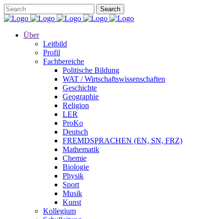
Über
Leitbild
Profil
Fachbereiche
Politische Bildung
WAT / Wirtschaftswissenschaften
Geschichte
Geographie
Religion
LER
ProKo
Deutsch
FREMDSPRACHEN (EN, SN, FRZ)
Mathematik
Chemie
Biologie
Physik
Sport
Musik
Kunst
Kollegium