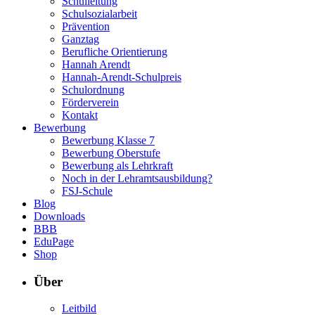
Schulleitung
Schulsozialarbeit
Prävention
Ganztag
Berufliche Orientierung
Hannah Arendt
Hannah-Arendt-Schulpreis
Schulordnung
Förderverein
Kontakt
Bewerbung
Bewerbung Klasse 7
Bewerbung Oberstufe
Bewerbung als Lehrkraft
Noch in der Lehramtsausbildung?
FSJ-Schule
Blog
Downloads
BBB
EduPage
Shop
Über
Leitbild