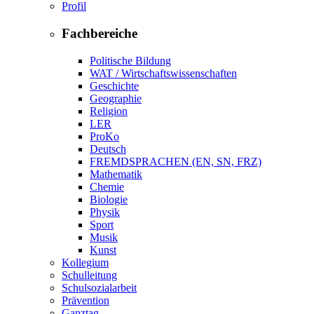
Profil
Fachbereiche
Politische Bildung
WAT / Wirtschaftswissenschaften
Geschichte
Geographie
Religion
LER
ProKo
Deutsch
FREMDSPRACHEN (EN, SN, FRZ)
Mathematik
Chemie
Biologie
Physik
Sport
Musik
Kunst
Kollegium
Schulleitung
Schulsozialarbeit
Prävention
Ganztag