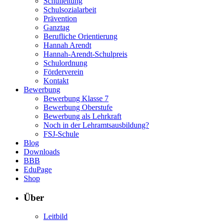
Schulleitung
Schulsozialarbeit
Prävention
Ganztag
Berufliche Orientierung
Hannah Arendt
Hannah-Arendt-Schulpreis
Schulordnung
Förderverein
Kontakt
Bewerbung
Bewerbung Klasse 7
Bewerbung Oberstufe
Bewerbung als Lehrkraft
Noch in der Lehramtsausbildung?
FSJ-Schule
Blog
Downloads
BBB
EduPage
Shop
Über
Leitbild