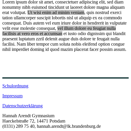
Lorem ipsum dolor sit amet, consectetuer adipiscing elit, sed diam
nonummy nibh euismod tincidunt ut laoreet dolore magna aliquam
erat volutpat.
Ut wisi enim ad minim veniam
, quis nostrud exerci
tation ullamcorper suscipit lobortis nisl ut aliquip ex ea commodo
consequat. Duis autem vel eum iriure dolor in hendrerit in vulputate
velit esse molestie consequat,
vel illum dolore eu feugiat nulla
facilisis at vero eros et accumsan
et iusto odio dignissim qui blandit
praesent luptatum zzril delenit augue duis dolore te feugait nulla
facilisi. Nam liber tempor cum soluta nobis eleifend option congue
nihil imperdiet doming id quod mazim placerat facer possim assum.
Schulordnung
Impressum
Datenschutzerklärung
Hannah Arendt Gymnasium
Haeckelstraße 72, 14471 Potsdam
(0331) 289 75 40, hannah.arendt@lk.brandenburg.de