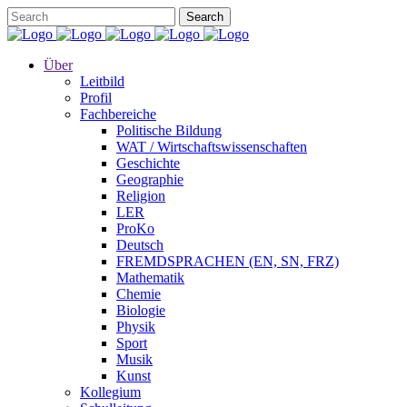
Über
Leitbild
Profil
Fachbereiche
Politische Bildung
WAT / Wirtschaftswissenschaften
Geschichte
Geographie
Religion
LER
ProKo
Deutsch
FREMDSPRACHEN (EN, SN, FRZ)
Mathematik
Chemie
Biologie
Physik
Sport
Musik
Kunst
Kollegium