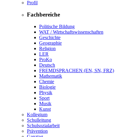
Profil
Fachbereiche
Politische Bildung
WAT / Wirtschaftswissenschaften
Geschichte
Geographie
Religion
LER
ProKo
Deutsch
FREMDSPRACHEN (EN, SN, FRZ)
Mathematik
Chemie
Biologie
Physik
Sport
Musik
Kunst
Kollegium
Schulleitung
Schulsozialarbeit
Prävention
Ganztag