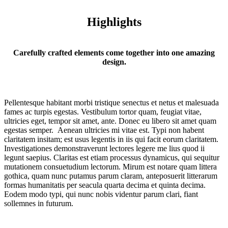
Highlights
Carefully crafted elements come together into one amazing
design.
Pellentesque habitant
morbi tristique senectus et netus et malesuada
fames ac turpis egestas. Vestibulum tortor quam, feugiat vitae,
ultricies eget, tempor sit amet, ante. Donec eu libero sit amet quam
egestas semper. Aenean ultricies mi vitae est.
Typi non habent
claritatem insitam
; est usus legentis in iis qui facit eorum claritatem.
Investigationes demonstraverunt lectores legere me lius quod ii
legunt saepius. Claritas est etiam processus dynamicus, qui sequitur
mutationem consuetudium lectorum. Mirum est notare quam littera
gothica, quam nunc putamus parum claram, anteposuerit litterarum
formas humanitatis per seacula quarta decima et quinta decima.
Eodem modo typi, qui nunc nobis videntur parum clari, fiant
sollemnes in futurum.