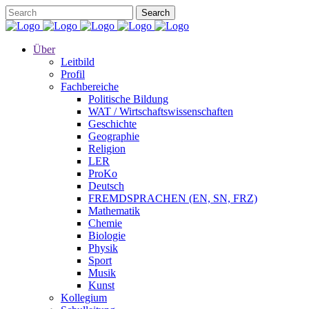
Über
Leitbild
Profil
Fachbereiche
Politische Bildung
WAT / Wirtschaftswissenschaften
Geschichte
Geographie
Religion
LER
ProKo
Deutsch
FREMDSPRACHEN (EN, SN, FRZ)
Mathematik
Chemie
Biologie
Physik
Sport
Musik
Kunst
Kollegium