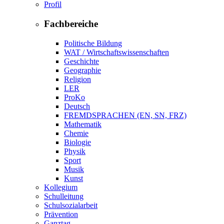
Profil
Fachbereiche
Politische Bildung
WAT / Wirtschaftswissenschaften
Geschichte
Geographie
Religion
LER
ProKo
Deutsch
FREMDSPRACHEN (EN, SN, FRZ)
Mathematik
Chemie
Biologie
Physik
Sport
Musik
Kunst
Kollegium
Schulleitung
Schulsozialarbeit
Prävention
Ganztag