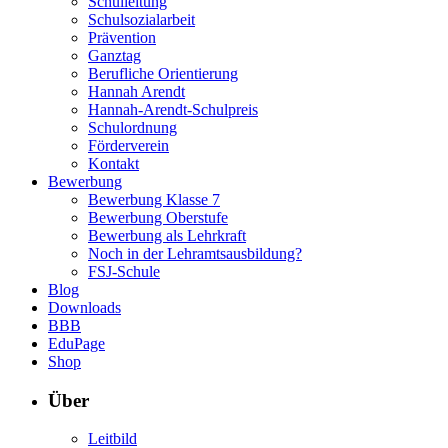
Schulleitung
Schulsozialarbeit
Prävention
Ganztag
Berufliche Orientierung
Hannah Arendt
Hannah-Arendt-Schulpreis
Schulordnung
Förderverein
Kontakt
Bewerbung
Bewerbung Klasse 7
Bewerbung Oberstufe
Bewerbung als Lehrkraft
Noch in der Lehramtsausbildung?
FSJ-Schule
Blog
Downloads
BBB
EduPage
Shop
Über
Leitbild