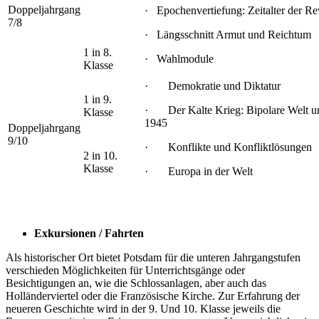
Doppeljahrgang
· Epochenvertiefung: Zeitalter der Re
7/8
· Längsschnitt Armut und Reichtum
1 in 8.
· Wahlmodule
Klasse
· Demokratie und Diktatur
1 in 9.
· Der Kalte Krieg: Bipolare Welt u
Klasse
1945
Doppeljahrgang
9/10
· Konflikte und Konfliktlösungen
2 in 10.
Klasse
· Europa in der Welt
Exkursionen / Fahrten
Als historischer Ort bietet Potsdam für die unteren Jahrgangstufen
verschieden Möglichkeiten für Unterrichtsgänge oder
Besichtigungen an, wie die Schlossanlagen, aber auch das
Holländerviertel oder die Französische Kirche. Zur Erfahrung der
neueren Geschichte wird in der 9. Und 10. Klasse jeweils die