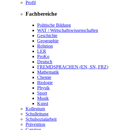
Profil
Fachbereiche
Politische Bildung
WAT / Wirtschaftswissenschaften
Geschichte
Geographie
Religion
LER
ProKo
Deutsch
FREMDSPRACHEN (EN, SN, FRZ)
Mathematik
Chemie
Biologie
Physik
Sport
Musik
Kunst
Kollegium
Schulleitung
Schulsozialarbeit
Prävention
Ganztag