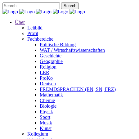
Über
Leitbild
Profil
Fachbereiche
Politische Bildung
WAT / Wirtschaftswissenschaften
Geschichte
Geographie
Religion
LER
ProKo
Deutsch
FREMDSPRACHEN (EN, SN, FRZ)
Mathematik
Chemie
Biologie
Physik
Sport
Musik
Kunst
Kollegium